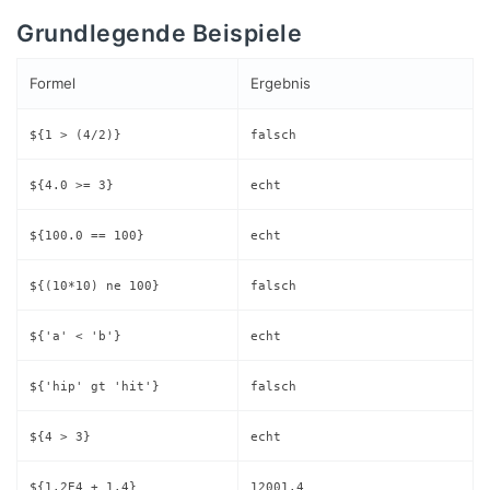
Grundlegende Beispiele
Formel
Ergebnis
${1 > (4/2)}
falsch
${4.0 >= 3}
echt
${100.0 == 100}
echt
${(10*10) ne 100}
falsch
${'a' < 'b'}
echt
${'hip' gt 'hit'}
falsch
${4 > 3}
echt
${1.2E4 + 1.4}
12001.4