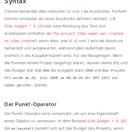
Syntax
Celoxis behandelt alles zwischen
und
als Ausdrücke. Formeln
${
}
können entweder als reine Ausdrücke definiert werden, z.B.
oder eine Mischung aus Text und
${me.budget * 0.10}
Ausdrücken enthalten als
The project ${me.name} was created
wenn alles, was in
und
wird als Ausdruck
on ${me.created}
${
}
behandelt und ausgewertet, während alles außerhalb davon
wörtlich in die Ausgabe kopiert wird. Für die Neugierigen: Wenn
die Formeln einem Projekt beigefügt wären, dessen Name
und
XYZ
das Budget war
die Ausgabe wäre
und
$10,000
1000
Das Projekt
XYZ wurde am 20. Juni 2008 um 08:30:16 Uhr EDT 2013 ins
jeweils.
Leben gerufen.
Der Punkt-Operator
Der Punkt-Operator wird verwendet, um auf eine Eigenschaft
eines Objekts zu verweisen. In dem Beispiel
,
${me.budget * 0.10}
die
bezieht sich auf das Budget des Projekts, wenn
me.haushalt