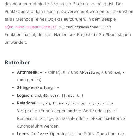
das benutzerdefinierte Feld an ein Projekt angehängt ist. Der
Punkt-Operator kann auch dazu verwendet werden, eine Funktion
(alias Methode) eines Objekts aufzurufen. In dem Beispiel
, die
ist ein
${me.name.toUpperCase()}
zumOberkommando
Funktionsaufruf, der den Namen des Projekts in Großbuchstaben
umwandelt.
Betreiber
Arithmetik
:
,
(binär),
,
und
,
und
,
+
-
*
/
Abteilung
%
mod
-
(unärgerlich)
String-Verkettung
:
+=
Logisch
:
,
,
,
,
,
und
&&
oder
||
nicht
!
Relational
:
,
,
,
,
,
,
,
,
,
,
,
.
==
eq
!=
ne
<
Es
>
gt
<=
ge
>=
le
Vergleiche können gegen andere Werte oder gegen
Boolesche, String-, Ganzzahl- oder Fließkomma-Literale
durchgeführt werden.
Leere
: Die
Operator ist eine Präfix-Operation, die
leere