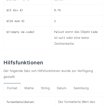
${3 div 4}
0.75
${10 mod 4}
2
wenn das Objekt
${!empty me.code}
Falsch
Code
ist
oder eine leere
null
Zeichenkette.
Hilfsfunktionen
Der folgende Satz von Hilfsfunktionen wurde zur Verfügung
gestellt:
Format
Mathe
String
Datum
Sammlung
Der formatierte Wert des
formatDate(Datum)