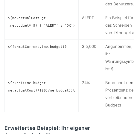
des Benutzers.
ALERT
Ein Beispiel für
${me.actualCost gt
das Schreiben
(me.budget*.9) ? 'ALERT' : 'OK'}
von if/then/els
$ 5,000
Angenommen,
${formatCurrency(me.budget)}
Ihr
Währungssymb
ist $
24%
Berechnet den
${rund(((me.budget -
Prozentsatz de
me.actualCost)*100)/me.budget)}%
verbleibenden
Budgets
Erweitertes Beispiel: Ihr eigener