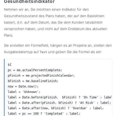
Gesundheitsindikator
Nehmen wir an, Sie möchten einen Indikator für den
Gesundheitszustand des Plans haben, der auf den Basislinien
basiert, d.h. auf dem Datum, das Sie dem Kunden tatsächlich
versprochen haben, und nicht auf dem Enddatum des aktuellen
Plans.
Sie erstellen ein Formelfeld, hängen es an Projekte an, stellen den
Ausgabedatentyp auf
und geben Sie die Formel als ein:
Text
${

pc = me.actualPercentComplete;

pFinish = me.projectedFinishCalendar;

bFinish = me.baselineFinish;

now = Date.now();

label = 'Unknown';

label = Date.before(pFinish,  bFinish) ? 'On Time' : label;

label = Date.after(pFinish, bFinish) ? 'At Risk' : label;

label = Date.after(now, bFinish) ? 'Overdue' : label;

label = pc == 100 ? 'Completed' : label;
