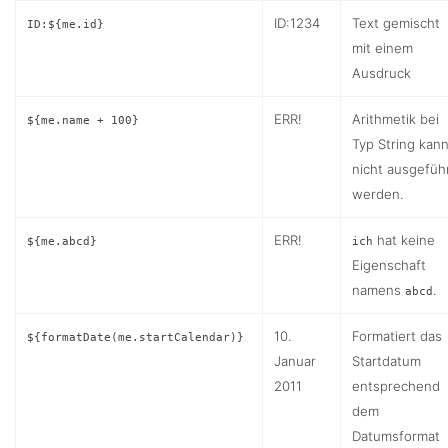
ID:1234
Text gemischt
ID:${me.id}
mit einem
Ausdruck
ERR!
Arithmetik bei
${me.name + 100}
Typ String kan
nicht ausgefüh
werden.
ERR!
hat keine
${me.abcd}
ich
Eigenschaft
namens
.
abcd
10.
Formatiert das
${formatDate(me.startCalendar)}
Januar
Startdatum
2011
entsprechend
dem
Datumsformat