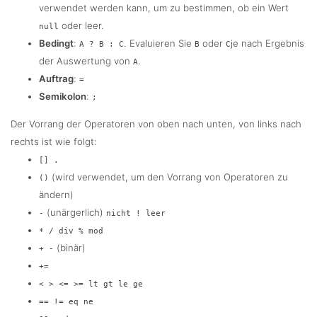
verwendet werden kann, um zu bestimmen, ob ein Wert
oder leer.
null
Bedingt
:
. Evaluieren Sie
oder
je nach Ergebnis
A ? B : C
B
C
der Auswertung von
.
A
Auftrag
:
=
Semikolon
:
;
Der Vorrang der Operatoren von oben nach unten, von links nach
rechts ist wie folgt:
[] .
(wird verwendet, um den Vorrang von Operatoren zu
()
ändern)
(unärgerlich)
-
nicht ! leer
* / div % mod
(binär)
+ -
+=
< > <= >= lt gt le ge
== != eq ne