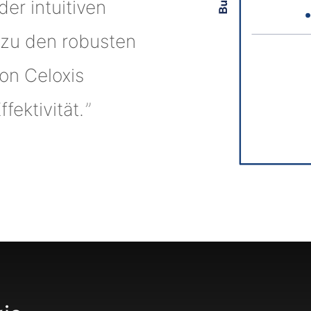
er intuitiven
 zu den robusten
on Celoxis
fektivität.