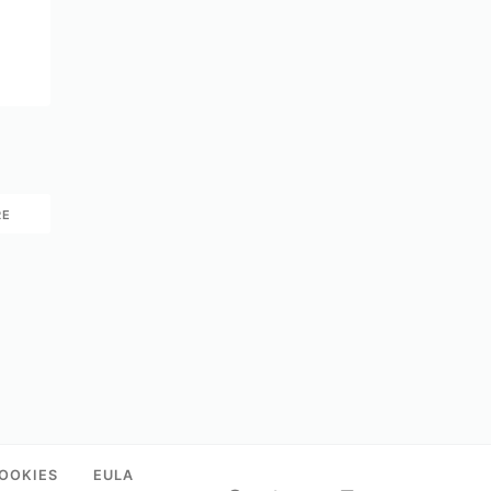
RE
OOKIES
EULA