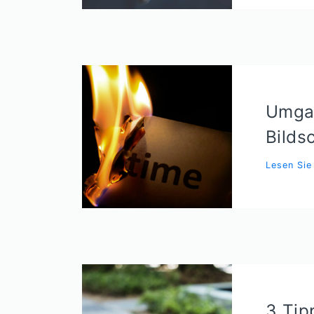
Umga
Bilds
Lesen Si
3 Tip