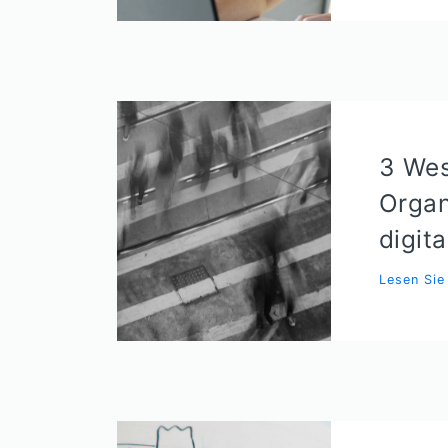
3 Wes
Organ
digit
Lesen Si