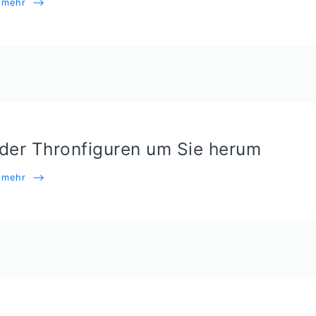
e mehr
⟶
 der Thronfiguren um Sie herum
e mehr
⟶