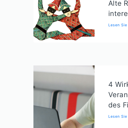
Alte 
inter
Lesen Si
4 Wir
Veran
des F
Lesen Si