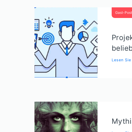
Gast-Post
Proj
belie
Lesen Si
Mythi