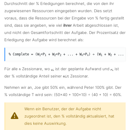
Durchschnitt der % Erledigungen berechnet, die von den ihr
zugewiesenen Ressourcen eingegeben wurden. Dies setzt
voraus, dass die Ressourcen bei der Eingabe von % fertig gestellt
sind, dass sie angeben, wie viel
ihrer
Arbeit abgeschlossen ist,
und nicht den Gesamtfortschritt der Aufgabe. Der Prozentsatz der
Erledigung der Aufgabe wird berechnet als:
% Complete = (W
×P
 + W
×P
 + ... + W
×P
) ÷ (W
 + W
 + ... + 
1
1
2
2
n
n
1
2
Für alle
Zessionare, wo
ist der geplante Aufwand und
ist
n
Wi
Pi
der % vollständige Anteil seiner
Zessionar.
mit
Nehmen wir an, Joe gibt 50% ein, während Peter 100% gibt. Der
% vollständige T wird sein: (50×40 + 100×10) ÷ (40 + 10) = 60%.
Wenn ein Benutzer, der der Aufgabe nicht
zugeordnet ist, den % vollständig aktualisiert, hat
dies keine Auswirkung.