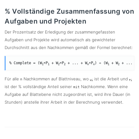
% Vollständige Zusammenfassung von
Aufgaben und Projekten
Der Prozentsatz der Erledigung der zusammengefassten
Aufgaben und Projekte wird automatisch als gewichteter
Durchschnitt aus den Nachkommen gemäß der Formel berechnet:
% Complete = (W
×P
 + W
×P
 + ... + W
×P
) ÷ (W
 + W
 + ... + 
1
1
2
2
n
n
1
2
Für alle
Nachkommen auf Blattniveau, wo
ist die Arbeit und
n
Wi
Pi
ist der % vollständige Anteil seiner
Nachkomme. Wenn eine
mit
Aufgabe auf Blattebene nicht zugeordnet ist, wird ihre Dauer (in
Stunden) anstelle ihrer Arbeit in der Berechnung verwendet.